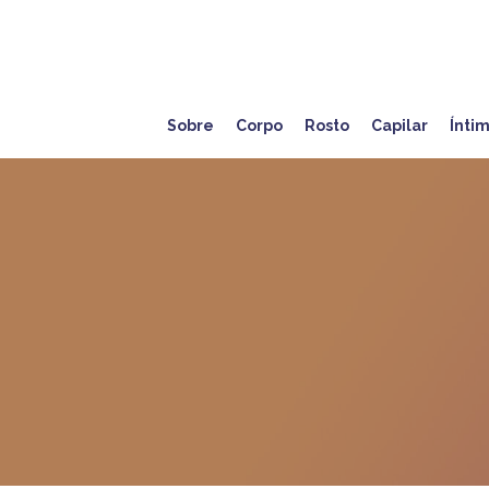
Sobre
Corpo
Rosto
Capilar
Ínti
Hit enter to search or ESC to close